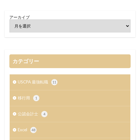
アーカイブ
カテゴリー
USCPA 最強転職
11
移行用
1
公認会計士
4
Excel
48