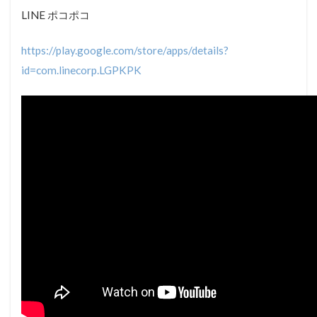
LINE ポコポコ
https://play.google.com/store/apps/details?
id=com.linecorp.LGPKPK