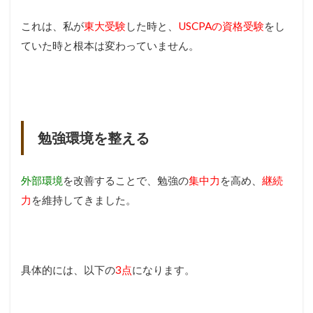
これは、私が
東大受験
した時と、
USCPAの資格受験
をし
ていた時と根本は変わっていません。
勉強環境を整える
外部環境
を改善することで、勉強の
集中力
を高め、
継続
力
を維持してきました。
具体的には、以下の
3点
になります。