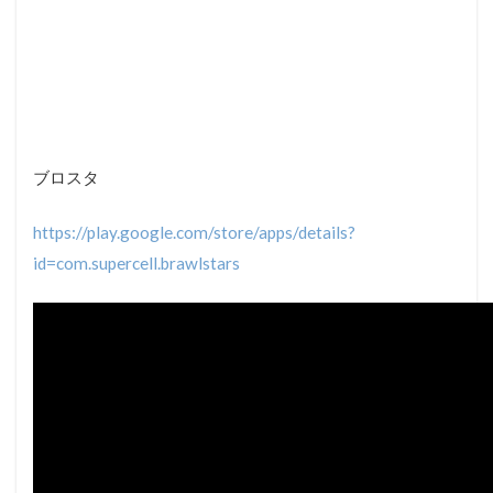
ブロスタ
https://play.google.com/store/apps/details?
id=com.supercell.brawlstars