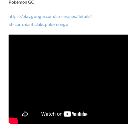
Pokémon GO
https://play.google.com/store/apps/details?
id=com.nianticlabs.pokemongo