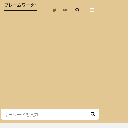
フレームワーク
方法
s強化
化
フレームワーク一覧表
課題発見フレームワーク
戦略・分析フレームワーク