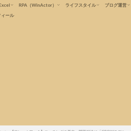
Excel
RPA（WinActor）
ライフスタイル
ブログ運営
フィール
関数
ピボットテーブル
一覧表
表示形式
グラフ
マクロ
テクニック
Power Query(パワークエリ)
概要
運営
テクニック
転職
家電・家具
仕事関係
勉強関係
飲み会
ブログ開設
WordPres
ブログ収益
SEO
運営報告