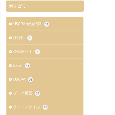
カテゴリー
USCPA 最強転職
11
移行用
1
公認会計士
4
Excel
48
USCPA
58
ブログ運営
27
ライフスタイル
22