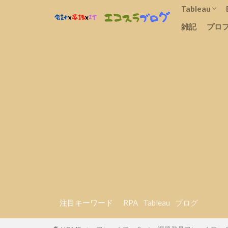
Tableau
雑記
プロ
概要
研修・学習
テクニック
レポート例
転職
注目キーワード
RPA
Tableau
ブログ