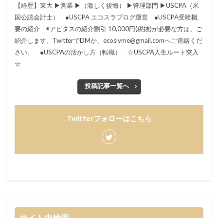
【経歴】東大 ▶︎営業 ▶︎（激しく後悔） ▶︎管理部門 ▶︎USCPA（米
国公認会計士） ●USCPA エコスラブログ運営 ●USCPA受験概
要の紹介 ◉アビタスの紹介割引 10,000円(税抜)が必要な方は、ご
紹介します。TwitterでDMか、ecoslyme@gmail.comへご連絡くだ
さい。 ●USCPAの活かし方（転職） ☆USCPA人生ルート突入
☆
投稿記事一覧へ
Twitterフォローはこちら