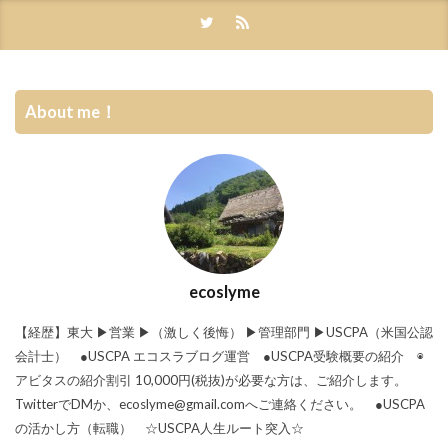
About me！
ecoslyme
【経歴】東大 ▶︎営業 ▶︎（激しく後悔） ▶︎管理部門 ▶︎USCPA（米国公認
会計士） ●USCPA エコスラブログ運営 ●USCPA受験概要の紹介 ◉
アビタスの紹介割引 10,000円(税抜)が必要な方は、ご紹介します。
TwitterでDMか、ecoslyme@gmail.comへご連絡ください。 ●USCPA
の活かし方（転職） ☆USCPA人生ルート突入☆