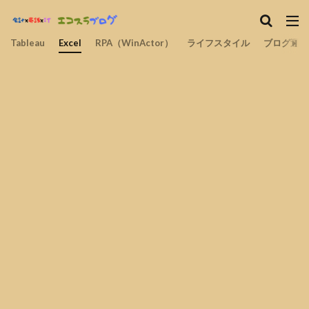
Tableau
Excel
RPA（WinActor）
ライフスタイル
ブログ運営