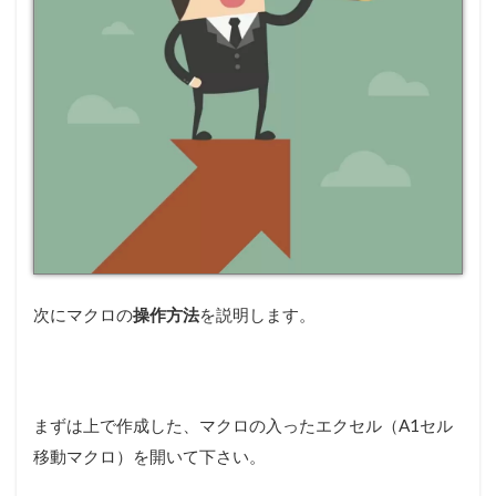
次にマクロの
操作方法
を説明します。
まずは上で作成した、マクロの入ったエクセル（A1セル
移動マクロ）を開いて下さい。