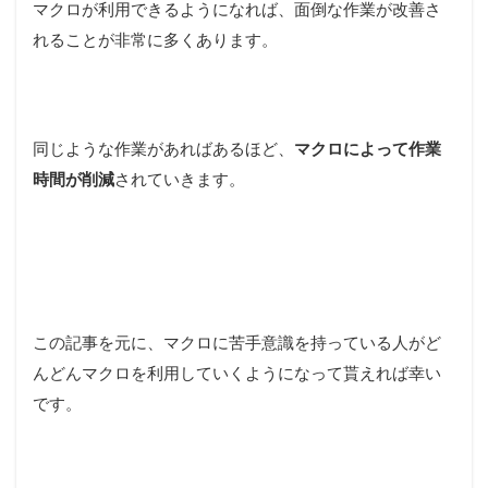
マクロが利用できるようになれば、面倒な作業が改善さ
れることが非常に多くあります。
同じような作業があればあるほど、
マクロによって作業
時間が削減
されていきます。
この記事を元に、マクロに苦手意識を持っている人がど
んどんマクロを利用していくようになって貰えれば幸い
です。