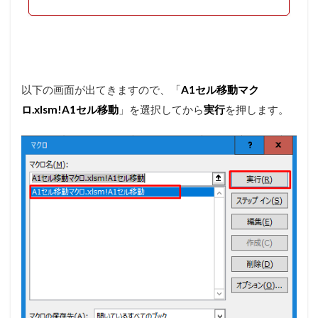
以下の画面が出てきますので、「
A1セル移動マク
ロ.xlsm!A1セル移動
」を選択してから
実行
を押します。