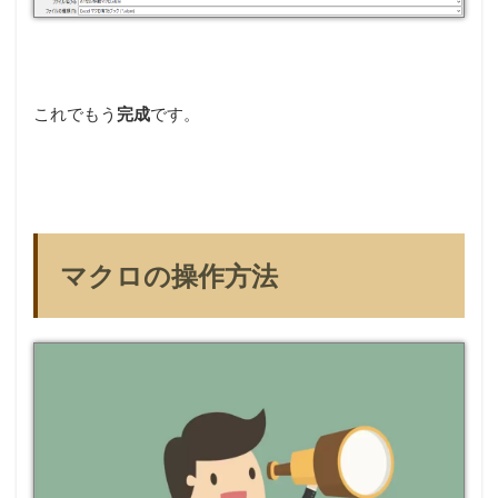
これでもう
完成
です。
マクロの操作方法