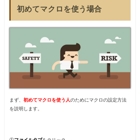
初めてマクロを使う場合
まず、
初めてマクロを使う人
のためにマクロの設定方法
を説明します。
①
ファイルタブ
をクリック