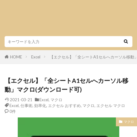
HOME
Excel
【エクセル】「全シートA1セルへカーソル移動」
【エクセル】「全シートA1セルへカーソル移
動」マクロ(ダウンロード可)
2021-03-21
Excel
,
マクロ
Excel
,
仕事術
,
効率化
,
エクセル おすすめ
,
マクロ
,
エクセル マクロ
0件
マクロ