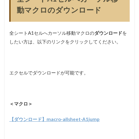
動マクロのダウンロード
全シートA1セルへカーソル移動マクロの
ダウンロード
を
したい方は、以下のリンクをクリックしてください。
エクセルでダウンロードが可能です。
＜マクロ＞
【ダウンロード】macro-allsheet-A1jump