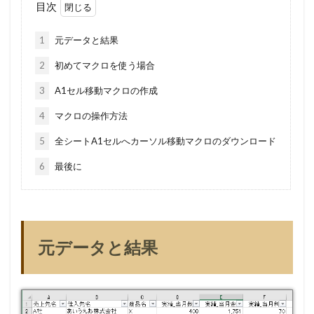
目次
1
元データと結果
2
初めてマクロを使う場合
3
A1セル移動マクロの作成
4
マクロの操作方法
5
全シートA1セルへカーソル移動マクロのダウンロード
6
最後に
元データと結果