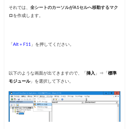
それでは、
全シートのカーソルがA1セルへ移動するマク
ロ
を作成します。
「
Alt＋F11
」を押してください。
以下のような画面が出てきますので、「
挿入
」⇒「
標準
モジュール
」を選択して下さい。